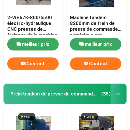
petit pain de rambarde formant la machine
2-WE67K-800/6500
Machine tandem
électro-hydraulique
8200mm de frein de
CNC presses de
presse de commande
machine de cisaillement hydraulique
freinage de la machine
numérique par
de pliage
ordinateur de 500 Ton
meilleur prix
meilleur prix
Hydraulic
Grenailleuse
Contact
Contact
Machine de découpe laser
CNC machine de découpe plasma
Frein tandem de presse de commande numérique par ordinateur
(35)
Polonais redressant la machine
Bobine en acier fendant la ligne