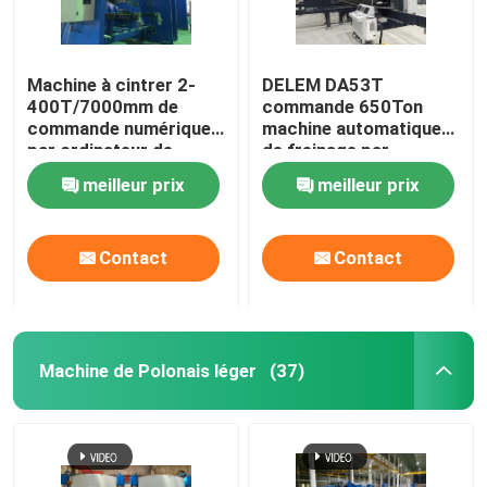
Machine de soudure robotique
Machine à cintrer 2-
DELEM DA53T
400T/7000mm de
commande 650Ton
équipement de galvanisation d'immersion chaude
commande numérique
machine automatique
par ordinateur de
de freinage par
presse de plat
pressage en tandem
meilleur prix
meilleur prix
résistant tandem
CNC
hydraulique de frein
Contact
Contact
Machine de Polonais léger
(37)