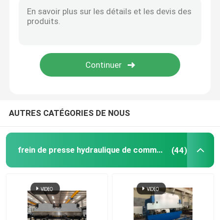
Système robotique acrylique de soudure de Crytal, appareil à souder robotique de coupe de laser
Bras robotique industriel de laser de fibre argentée en aluminium d'acier inoxydable en métal
Frein tandem de presse de commande numérique par o
Diamètre 60~600mm,Longueur 12000mm Machine de soudage à fermeture de pôle léger CNC
Machine de soudage à montants élevés pour grands tuyaux, haute efficacité
Machine de Polonais léger
Galvanisation d'immersion d'Ion Removal Machine For Hot de fer
Système d'utilisation de chaleur résiduelle de fumée pour la ligne de galvanisation d'immersion chaude
Machine de Fermer-Soudure de Polonais léger
AUTRES CATÉGORIES DE NOUS
Découpeuse de porte de Polonais léger
frein de presse hydraulique de commande numérique par ordinateur
(44)
Highmast et machine unipolaire de soudure continue
couper à la machine à longueur
Découpeuse de chandelle