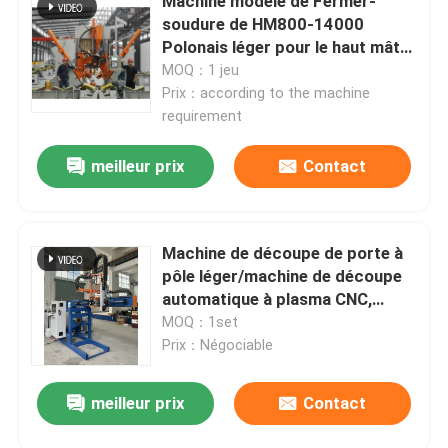
Machine modèle de Fermer-
soudure de HM800-14000
Polonais léger pour le haut mât
unipolaire
MOQ：1 jeu
Prix：according to the machine
requirement
meilleur prix
Contact
Machine de découpe de porte à
pôle léger/machine de découpe
automatique à plasma CNC,
diamètre 350 mm, course 2000
MOQ：1set
mm
Prix：Négociable
meilleur prix
Contact