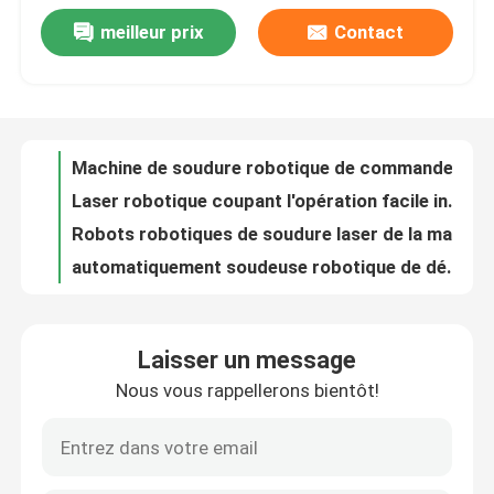
meilleur prix
Contact
Lames à cisaille à la guillotine en tôle, lames à cisaille à affûter pour la construction navale
Visite de l'usine
200W découpeuse robotique de 0.1mm - de 1.6mm pour l'acier inoxydable
Machine de soudure robotique de commande numérique par ordinateur d'approbation de la CE, soudeuse robotique acrylique de Crytal
Contrôle de qualité
Laser robotique coupant l'opération facile industrielle de robots de soudure
Robots robotiques de soudure laser de la machine de soudure 9KW de refroidissement par l'eau/
automatiquement soudeuse robotique de découpeuse de laser de fibre du robot 3D
Nous contacter
Soudure laser de robot automatiquement de robot de fibre de laser de découpeuse/en métal
Soudure laser Robotique robotique automatisée par blanc de machine de soudure
Nouvelles
Équipement de soudage robotisé pour plaque de base
Machine de soudure robotique de pièces d'auto faites sur commande de tôle avec la galvanisation finie
Cas
Laisser un message
Portique - bras robotique de soudure accrochant pour l'acier inoxydable/aluminium
Nous vous rappellerons bientôt!
Bras robotique industriel robotique 130W 150W de machine de soudure en métal de forces de défense principale de haute précision
Demander un devis
Machine de soudure robotique automatique de 0,05 millimètres/bras robotique de soudure
Découpeuse robotique robotique à grande vitesse de laser de la machine de soudure d'OEM 3D
frein de presse hydraulique de commande numérique p