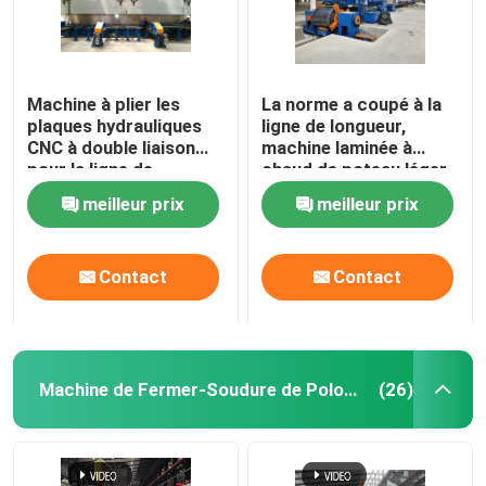
Machine à plier les
La norme a coupé à la
plaques hydrauliques
ligne de longueur,
CNC à double liaison
machine laminée à
pour la ligne de
chaud de poteau léger
production de poteaux
d'acier doux pour 6m
meilleur prix
meilleur prix
lumineux
8m 14m
Contact
Contact
Machine de Fermer-Soudure de Polonais léger
(26)