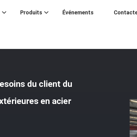
Produits
Événements
Contact
e Aux Besoins Du Client Du Grenaillage 75kw, Machines Extérieures E
esoins du client du
térieures en acier