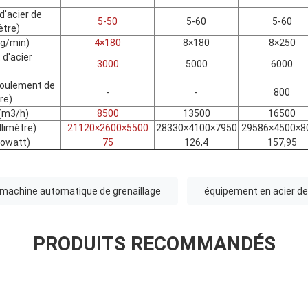
d'acier de
5-50
5-60
5-60
ètre)
kg/min)
4×180
8×180
8×250
d'acier
3000
5000
6000
roulement de
-
-
800
re)
 (m3/h)
8500
13500
16500
llimètre)
21120×2600×5500
28330×4100×7950
29586×4500×8
lowatt)
75
126,4
157,95
machine automatique de grenaillage
équipement en acier de
PRODUITS RECOMMANDÉS