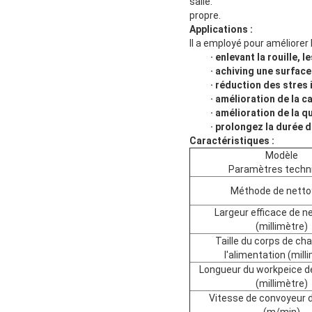
salle.
propre.
Applications :
Il a employé pour améliorer l
· enlevant la rouille,
· achiving une surface
· réduction des stres
· amélioration de la c
· amélioration de la qu
· prolongez la durée d
Caractéristiques :
Modèle
Paramètres techn
Méthode de nett
Largeur efficace de n
(millimètre)
Taille du corps de ch
l'alimentation (mill
Longueur du workpeice d
(millimètre)
Vitesse de convoyeur 