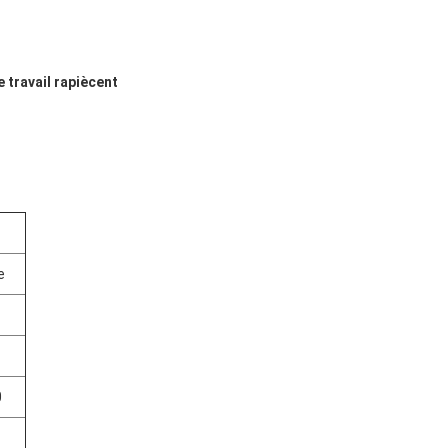
e travail rapiècent
e
0