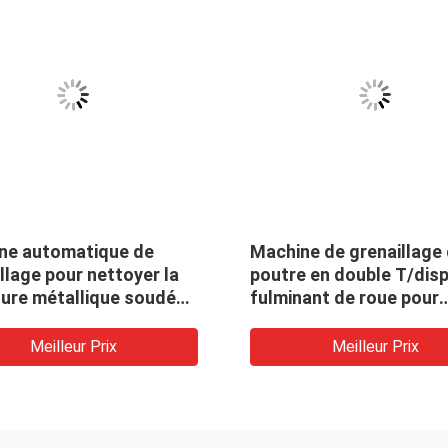
ne automatique de
Machine de grenaillage
llage pour nettoyer la
poutre en double T/disp
ture métallique soudée
fulminant de roue pour
e
nettoyer l'acier de
construction
Meilleur Prix
Meilleur Prix