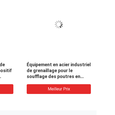
 de
Équipement en acier industriel
Équi
ositif
de grenaillage pour le
grena
soufflage des poutres en
de p
double T, des angles et de
avec
l'appartement
Meilleur Prix