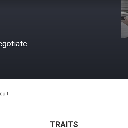
egotiate
duit
TRAITS