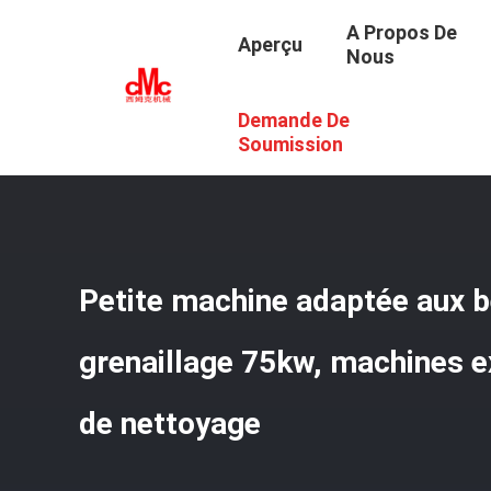
A Propos De
Aperçu
Nous
Demande De
Aperçu
/
Produits
/
Grenailleuse
/
Petite Machine Adapté
Soumission
Petite machine adaptée aux b
grenaillage 75kw, machines ex
de nettoyage