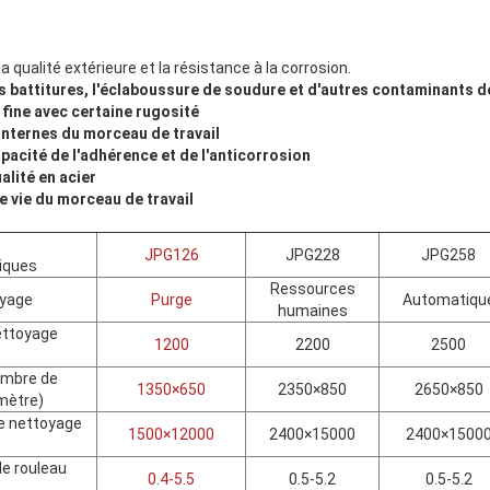
a qualité extérieure et la résistance à la corrosion.
 les battitures, l'éclaboussure de soudure et d'autres contaminants d
 fine avec certaine rugosité
 internes du morceau de travail
apacité de l'adhérence et de l'anticorrosion
alité en acier
e vie du morceau de travail
JPG126
JPG228
JPG258
iques
Ressources
oyage
Purge
Automatiqu
humaines
ettoyage
1200
2200
2500
ambre de
1350×650
2350×850
2650×850
imètre)
e nettoyage
1500×12000
2400×15000
2400×1500
de rouleau
0.4-5.5
0.5-5.2
0.5-5.2