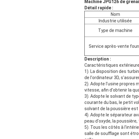
Machine JPG126 de grenail
Détail rapide :
Nom
Industrie utilisée
Type de machine
Service après-vente four
Description :
Caractéristiques extérieur
1). La disposition des turb
de l'ordinateur 3D, s'assure
2). Adopte l'usine propres m
vitesse, afin d'obtenir la q
3). Adopte le solvant de ty
courante du bas, le petit vo
solvant de la poussière est 
4). Adopte le séparateur a
peau d'oxyde, la poussière, t
5). Tous les côtés à l'intéri
salle de soufflage sont étr