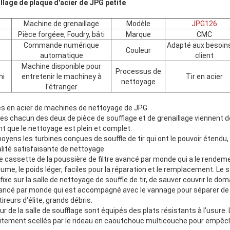
lage de plaque d'acier de JPG petite
Machine de grenaillage
Modèle
JPG126
Pièce forgéee, Foudry, bâti
Marque
CMC
Commande numérique
Adapté aux besoin
Couleur
automatique
client
Machine disponible pour
Processus de
ni
entretenir le machiney à
Tir en acier
nettoyage
l'étranger
es en acier de machines de nettoyage de JPG
ines chacun des deux de pièce de soufflage et de grenaillage viennent 
nt que le nettoyage est plein et complet.
oyens les turbines conçues de souffle de tir qui ont le pouvoir étendu,
ualité satisfaisante de nettoyage.
pe cassette de la poussière de filtre avancé par monde qui a le rendeme
lume, le poids léger, faciles pour la réparation et le remplacement. Le
fixe sur la salle de nettoyage de souffle de tir, de sauver couvrir le do
vancé par monde qui est accompagné avec le vannage pour séparer de b
ireurs d'élite, grands débris.
eur de la salle de soufflage sont équipés des plats résistants à l'usure. 
oitement scellés par le rideau en caoutchouc multicouche pour empêcher 