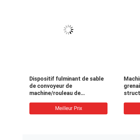
aux
Dispositif fulminant de sable
Machi
de convoyeur de
grenai
nes
machine/rouleau de
struc
grenaillage de poutre en
lourd
double T de structure
Meilleur Prix
métallique