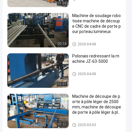
01:08
Machine de soudage robo
tisée machine de découp
e CNC de cadre de porte p
our poteau lumineux
Machine de soudure robotique
00:16
2025-04-08
Polonais redressant la m
achine JZ-63-5000
Polonais redressant la machi
2025-04-08
ne
02:01
Machine de découpe de p
orte à pôle léger de 2500
mm, machine de découpe
de porte à pôle léger à pla
sma CNC
Machine de Polonais léger
00:32
2025-03-03