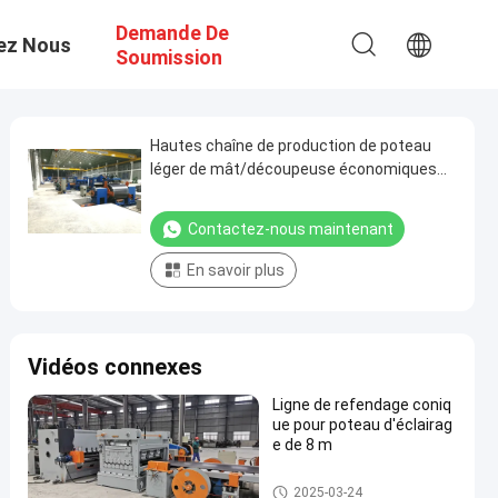
Demande De
ez Nous
Soumission
Hautes chaîne de production de poteau
léger de mât/découpeuse économiques
pour le poteau léger 12000mm
Contactez-nous maintenant
En savoir plus
Vidéos connexes
Ligne de refendage coniq
ue pour poteau d'éclairag
e de 8 m
Machine de Polonais léger
2025-03-24