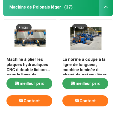
Machine de Polonais léger
(37)
petit pain de rambarde formant la machine
machine de cisaillement hydraulique
Grenailleuse
Machine à plier les
La norme a coupé à la
Machine de découpe laser
plaques hydrauliques
ligne de longueur,
CNC à double liaison
machine laminée à
pour la ligne de
chaud de poteau léger
CNC machine de découpe plasma
production de poteaux
d'acier doux pour 6m
meilleur prix
meilleur prix
lumineux
8m 14m
Polonais redressant la machine
Contact
Contact
Bobine en acier fendant la ligne