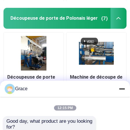
Découpeuse de porte de Polonais léger
(7)
Découpeuse de porte
Machine de découpe de
de la commande
porte à poteaux légers
numérique par
octogonaux et
Grace
ordinateur 2000mm
coniques en aluminium
Polonais léger du
meilleur prix
meilleur prix
model 680/2000
12:15 PM
Good day, what product are you looking 
Contact
Contact
for?