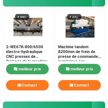
Visite de l'usine
Contrôle de qualité
Nous contacter
2-WE67K-800/6500
Machine tandem
électro-hydraulique
8200mm de frein de
CNC presses de
presse de commande
Nouvelles
freinage de la machine
numérique par
de pliage
ordinateur de 500 Ton
meilleur prix
meilleur prix
Hydraulic
Cas
Contact
Contact
Demander un devis
frein de presse hydraulique de commande numérique p