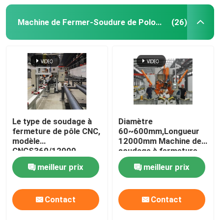
Machine de soudure robotique
Machine de Fermer-Soudure de Polonais léger
(26)
équipement de galvanisation d'immersion chaude
Le type de soudage à
Diamètre
fermeture de pôle CNC,
60~600mm,Longueur
modèle
12000mm Machine de
CNCS360/12000
soudage à fermeture
de pôle léger CNC
meilleur prix
meilleur prix
Contact
Contact