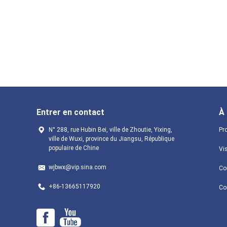
Entrer en contact
À
N° 288, rue Hubin Bei, ville de Zhoutie, Yixing,
Pro
ville de Wuxi, province du Jiangsu, République
populaire de Chine
Vis
wjbwx@vip.sina.com
Con
+86-13665117920
Co