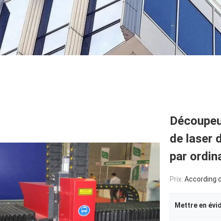
Découpeu
de laser
par ordin
Prix:
According de
Mettre en évi