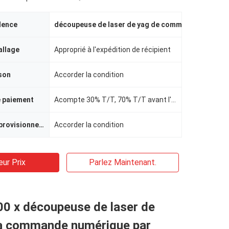
dence
découpeuse de laser de yag de commande numériqu
allage
Approprié à l'expédition de récipient
ison
Accorder la condition
e paiement
Acompte 30% T/T, 70% T/T avant l'expédition
Capacité d'approvisionnement
Accorder la condition
eur Prix
Parlez Maintenant.
0 x découpeuse de laser de
 la commande numérique par