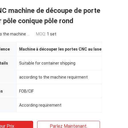
NC machine de découpe de porte
r pôle conique pôle rond
e machine requirement
MOQ:
1 set
dence
Machine à découper les portes CNC au laser
,
Machine de 
ails
Suitable for container shipping
according to the machine requirment
ms
FOB/CIF
According requirement
eur Prix
Parlez Maintenant.