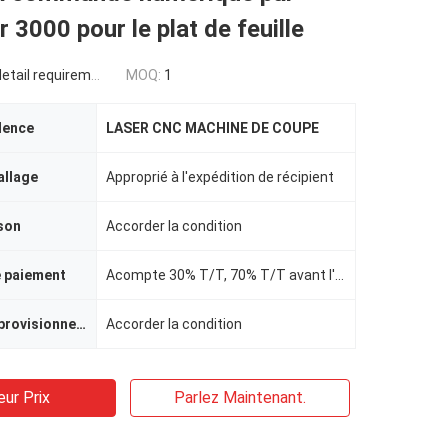
r 3000 pour le plat de feuille
tail requirement
MOQ:
1
dence
LASER CNC MACHINE DE COUPE
allage
Approprié à l'expédition de récipient
ison
Accorder la condition
e paiement
Acompte 30% T/T, 70% T/T avant l'expédition
Capacité d'approvisionnement
Accorder la condition
eur Prix
Parlez Maintenant.