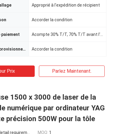
allage
Approprié à l'expédition de récipient
ison
Accorder la condition
e paiement
Acompte 30% T/T, 70% T/T avant l'expédition
Capacité d'approvisionnement
Accorder la condition
eur Prix
Parlez Maintenant.
e 1500 x 3000 de laser de la
 numérique par ordinateur YAG
te précision 500W pour la tôle
tail requirement
MOQ:
1