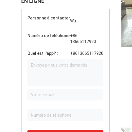
EN LIGNE
Personne à contacter
Wu
:
Numéro de téléphone
+86-
:
13665117920
Quel est l'app? :
+8613665117920