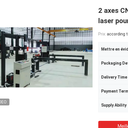
2 axes C
laser pou
Prix:
according to th
Mettre en évi
Packaging Det
Delivery Time
Payment Ter
DEO
Supply Ability
Meill