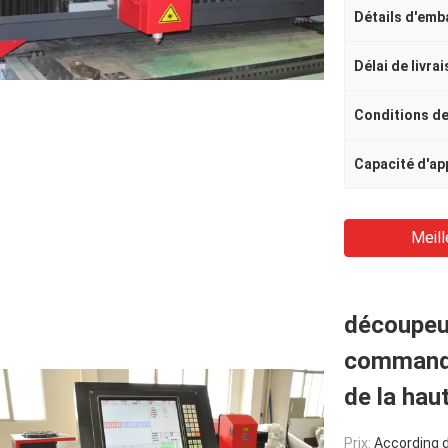
Détails d'emb
Délai de livra
Conditions d
Meill
découpeus
commande
de la hau
Prix:
According de