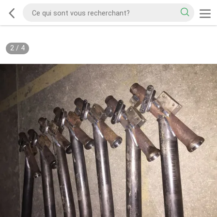
2
/
4