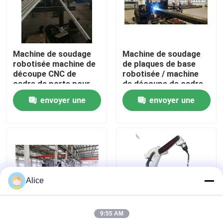
Visite de l'usine
Machine de soudage
Machine de soudage
Contrôle de qualité
robotisée machine de
de plaques de base
découpe CNC de
robotisée / machine
cadre de porte pour
de découpe de cadre
Nous contacter
poteau lumineux
de porte CNC
envoyer une
envoyer une
demande
demande
Nouvelles
Cas
Alice
Demander un devis
9:55 AM
frein de presse hydraulique de commande numérique p