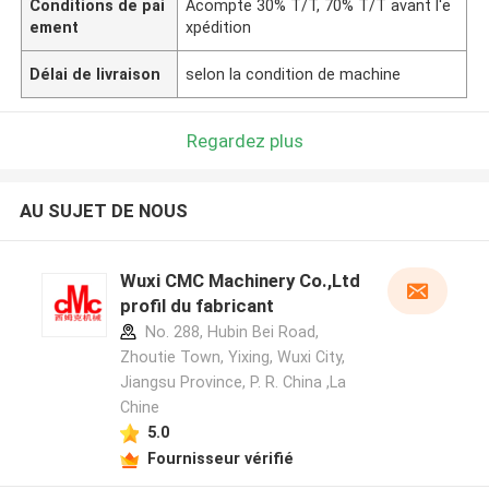
Conditions de pai
Acompte 30% T/T, 70% T/T avant l'e
ement
xpédition
Délai de livraison
selon la condition de machine
Regardez plus
AU SUJET DE NOUS
Wuxi CMC Machinery Co.,Ltd
profil du fabricant
No. 288, Hubin Bei Road,
Zhoutie Town, Yixing, Wuxi City,
Jiangsu Province, P. R. China ,La
Chine
5.0
Fournisseur vérifié