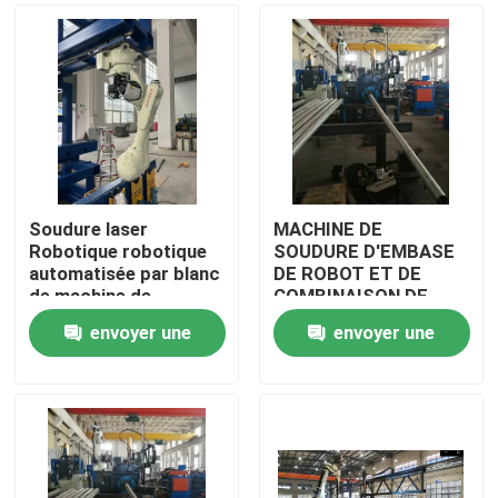
Soudure laser
MACHINE DE
Robotique robotique
SOUDURE D'EMBASE
automatisée par blanc
DE ROBOT ET DE
de machine de
COMBINAISON DE
soudure
COUPE DE PORTE
envoyer une
envoyer une
Accueil
demande
demande
Produits
À propos de nous