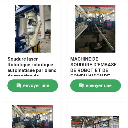
Soudure laser
MACHINE DE
Robotique robotique
SOUDURE D'EMBASE
automatisée par blanc
DE ROBOT ET DE
de machine de
COMBINAISON DE
soudure
COUPE DE PORTE
envoyer une
envoyer une
Accueil
demande
demande
Produits
À propos de nous