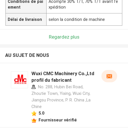
Conditions de pai
Acompte 30% T/T, 70% T/T avant l'e
ement
xpédition
Délai de livraison
selon la condition de machine
Regardez plus
AU SUJET DE NOUS
Wuxi CMC Machinery Co.,Ltd
profil du fabricant
No. 288, Hubin Bei Road,
Zhoutie Town, Yixing, Wuxi City,
Jiangsu Province, P. R. China ,La
Chine
5.0
Fournisseur vérifié