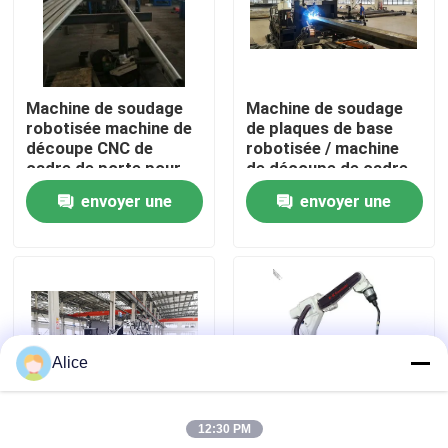
Visite de l'usine
Machine de soudage
Machine de soudage
Contrôle de qualité
robotisée machine de
de plaques de base
découpe CNC de
robotisée / machine
cadre de porte pour
de découpe de cadre
Nous contacter
poteau lumineux
de porte CNC
envoyer une
envoyer une
demande
demande
Nouvelles
Cas
Alice
Demander un devis
12:30 PM
frein de presse hydraulique de commande numérique p