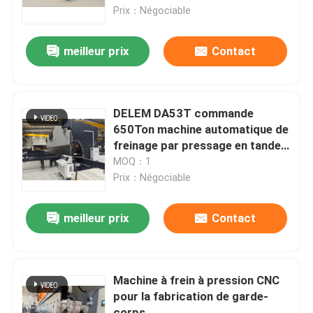
Prix：Négociable
Visite de l'usine
meilleur prix
Contact
Contrôle de qualité
DELEM DA53T commande
Nous contacter
650Ton machine automatique de
freinage par pressage en tandem
CNC
MOQ：1
Nouvelles
Prix：Négociable
Cas
meilleur prix
Contact
Demander un devis
Machine à frein à pression CNC
pour la fabrication de garde-
frein de presse hydraulique de commande numérique p
corps