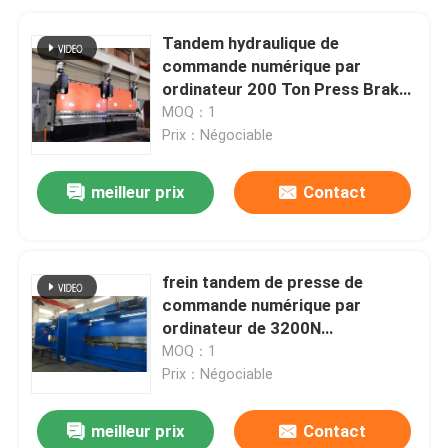
Tandem hydraulique de
commande numérique par
ordinateur 200 Ton Press Brake
Machinery pour 3200mm
MOQ：1
industriels
Prix：Négociable
meilleur prix
Contact
frein tandem de presse de
commande numérique par
ordinateur de 3200N
8000mm/machine à cintrer
MOQ：1
hydraulique pour le poteau de
Prix：Négociable
lampe
meilleur prix
Contact