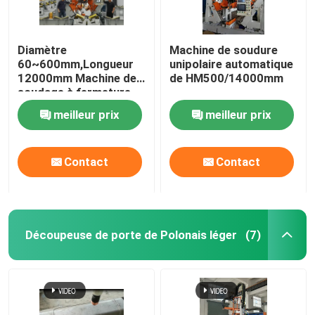
Diamètre
Machine de soudure
60~600mm,Longueur
unipolaire automatique
12000mm Machine de
de HM500/14000mm
soudage à fermeture
de pôle léger CNC
meilleur prix
meilleur prix
Contact
Contact
Découpeuse de porte de Polonais léger
(7)