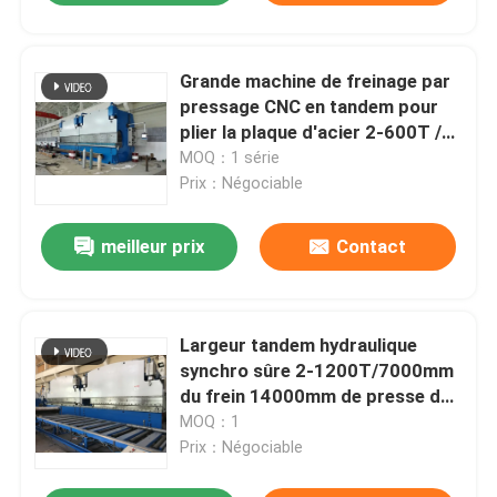
Grande machine de freinage par
pressage CNC en tandem pour
plier la plaque d'acier 2-600T /
6000mm
MOQ：1 série
Prix：Négociable
meilleur prix
Contact
Largeur tandem hydraulique
synchro sûre 2-1200T/7000mm
du frein 14000mm de presse de
commande numérique par
MOQ：1
ordinateur
Prix：Négociable