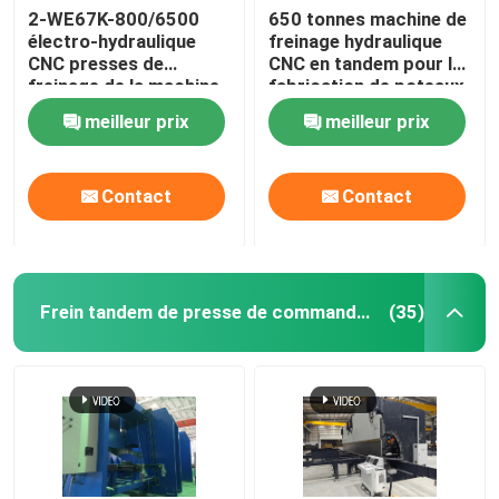
2-WE67K-800/6500
650 tonnes machine de
électro-hydraulique
freinage hydraulique
Machine de soudure robotique
CNC presses de
CNC en tandem pour la
freinage de la machine
fabrication de poteaux
de pliage
légers et de mâts hauts
équipement de galvanisation d'immersion chaude
meilleur prix
meilleur prix
Contact
Contact
Frein tandem de presse de commande numérique par ordinateur
(35)