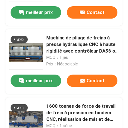
meilleur prix
Contact
Machine de pliage de freins à
presse hydraulique CNC à haute
rigidité avec contrôleur DA56 ou
DA66T
MOQ：1 jeu
Prix：Négociable
meilleur prix
Contact
Accueil
1600 tonnes de force de travail
Produits
de frein à pression en tandem
CNC, réalisation de mât et de
monopole
À propos de nous
MOQ：1 série