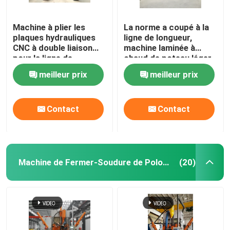
Machine à plier les
La norme a coupé à la
plaques hydrauliques
ligne de longueur,
CNC à double liaison
machine laminée à
pour la ligne de
chaud de poteau léger
production de poteaux
d'acier doux pour 6m
meilleur prix
meilleur prix
lumineux
8m 14m
Contact
Contact
Machine de Fermer-Soudure de Polonais léger
(20)