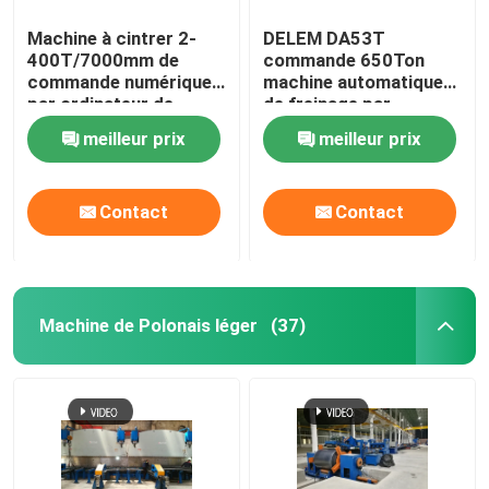
Machine à cintrer 2-
DELEM DA53T
400T/7000mm de
commande 650Ton
commande numérique
machine automatique
par ordinateur de
de freinage par
presse de plat
pressage en tandem
meilleur prix
meilleur prix
résistant tandem
CNC
hydraulique de frein
Contact
Contact
Machine de Polonais léger
(37)