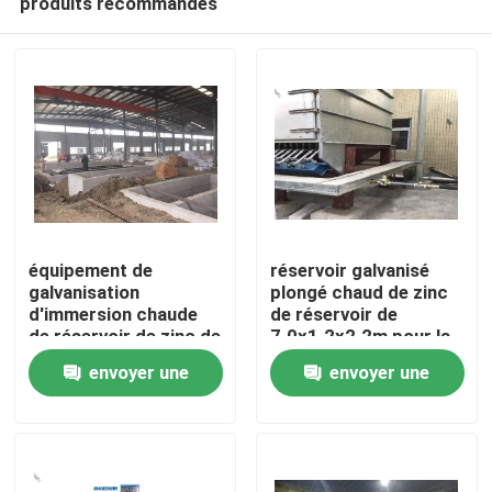
produits recommandés
équipement de
réservoir galvanisé
galvanisation
plongé chaud de zinc
d'immersion chaude
de réservoir de
de réservoir de zinc de
7.0x1.2x2.2m pour la
Accueil
7.0x1.2x2.2m avec le
ligne continue de
envoyer une
envoyer une
système de protection
galvanisation
de l'environnement
Produits
demande
demande
À propos de nous