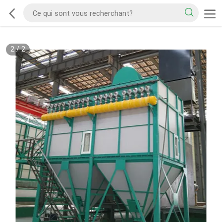
2
/
2