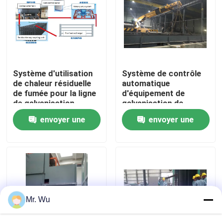
Visite de l'usine
Contrôle de qualité
Système d'utilisation
Système de contrôle
de chaleur résiduelle
automatique
Nous contacter
de fumée pour la ligne
d'équipement de
de galvanisation
galvanisation de
d'immersion chaude
protection de
envoyer une
envoyer une
Nouvelles
l'environnement pour
le lavage acide
demande
demande
Cas
Demander un devis
Mr. Wu
frein de presse hydraulique de commande numérique p