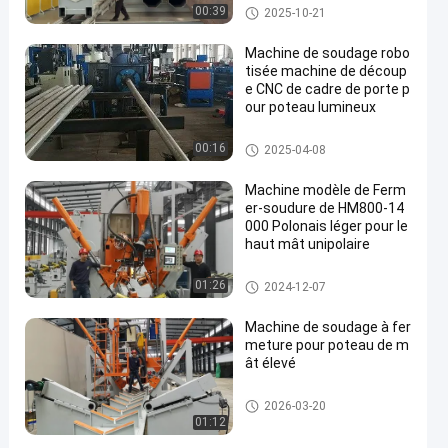
Machine de Fermer-Soudure de
00:39
2025-10-21
Polonais léger
Machine de soudage robo
tisée machine de découp
e CNC de cadre de porte p
our poteau lumineux
Machine de soudure robotique
00:16
2025-04-08
Machine modèle de Ferm
er-soudure de HM800-14
000 Polonais léger pour le
haut mât unipolaire
Machine de Fermer-Soudure de
01:26
2024-12-07
Polonais léger
Machine de soudage à fer
meture pour poteau de m
ât élevé
Machine de Fermer-Soudure de
2026-03-20
Polonais léger
01:12