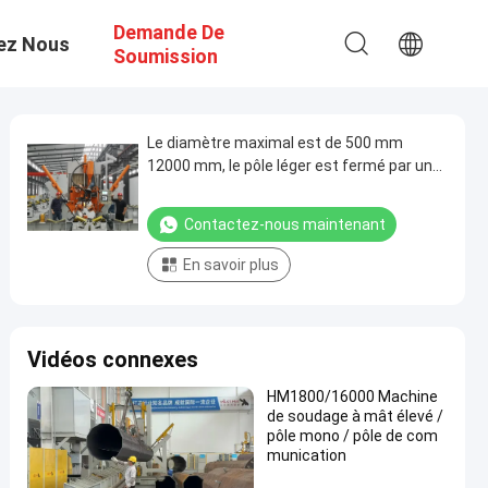
Demande De
ez Nous
Soumission
Le diamètre maximal est de 500 mm
12000 mm, le pôle léger est fermé par une
machine de soudage pour le pôle de
communication 5G
Contactez-nous maintenant
En savoir plus
Vidéos connexes
HM1800/16000 Machine
de soudage à mât élevé /
pôle mono / pôle de com
munication