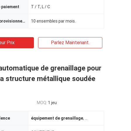
e paiement
T / T, L / C
Capacité d'approvisionnement
10 ensembles par mois.
eur Prix
Parlez Maintenant.
automatique de grenaillage pour
la structure métallique soudée
MOQ:
1 jeu
dence
équipement de grenaillage
,
équipement en acier de