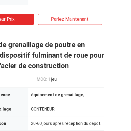
eur Prix
Parlez Maintenant.
e grenaillage de poutre en
dispositif fulminant de roue pour
l'acier de construction
MOQ:
1 jeu
dence
équipement de grenaillage
,
équipement en acier de
allage
CONTENEUR
ison
20-60 jours après réception du dépôt.