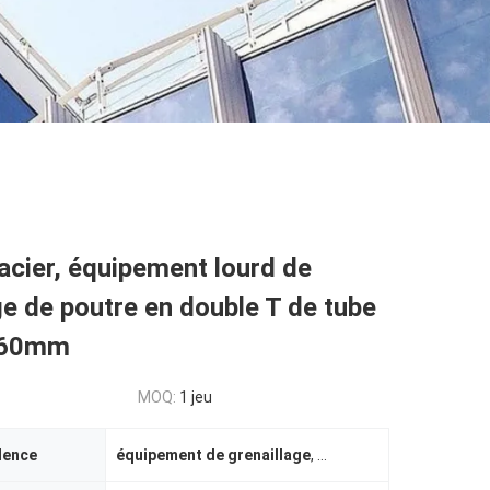
acier, équipement lourd de
ge de poutre en double T de tube
- 60mm
MOQ:
1 jeu
dence
équipement de grenaillage
,
machine automatique de