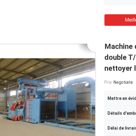
Meill
Machine d
double T/
nettoyer 
Prix:
Negotiate
Mettre en évi
Détails d'emb
Délai de livra