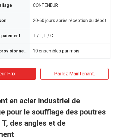
allage
CONTENEUR
ison
20-60 jours après réception du dépôt.
e paiement
T / T, L / C
Capacité d'approvisionnement
10 ensembles par mois.
eur Prix
Parlez Maintenant.
t en acier industriel de
ge pour le soufflage des poutres
 T, des angles et de
ment