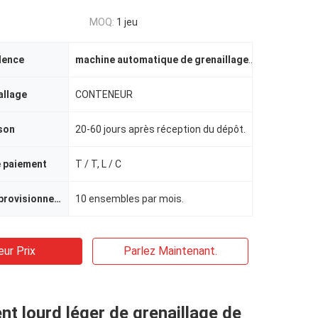
MOQ:
1 jeu
dence
machine automatique de grenaillage
,
équipement en
allage
CONTENEUR
ison
20-60 jours après réception du dépôt.
e paiement
T / T, L / C
Capacité d'approvisionnement
10 ensembles par mois.
eur Prix
Parlez Maintenant.
t lourd léger de grenaillage de