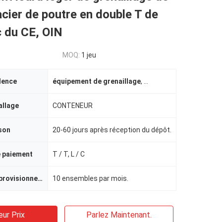
acier de poutre en double T de
 du CE, OIN
MOQ:
1 jeu
dence
équipement de grenaillage
,
machine automatique de
allage
CONTENEUR
ison
20-60 jours après réception du dépôt.
e paiement
T / T, L / C
Capacité d'approvisionnement
10 ensembles par mois.
eur Prix
Parlez Maintenant.