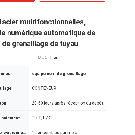
'acier multifonctionnelles,
 numérique automatique de
de grenaillage de tuyau
MOQ:
1 jeu
dence
équipement de grenaillage
,
machine automatique de
allage
CONTENEUR
ison
20-60 jours après réception du dépôt.
e paiement
T / T, L / C
Capacité d'approvisionnement
12 ensembles par mois.