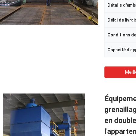
Détails d'emb
Délai de livra
Conditions d
Meill
Équipemen
grenailla
en double
l'apparte