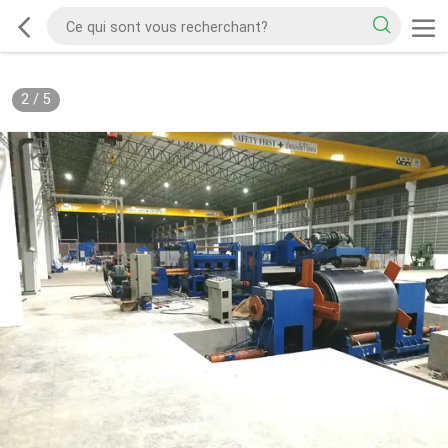
2
/
5