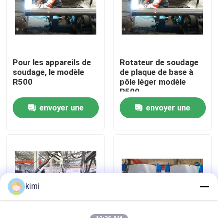
Visite de l'usine
Contrôle de qualité
Pour les appareils de
Rotateur de soudage
soudage, le modèle
de plaque de base à
R500
pôle léger modèle
Nous contacter
R500
envoyer une
envoyer une
Nouvelles
demande
demande
Cas
Demander un devis
kimi
frein de presse hydraulique de commande numérique p