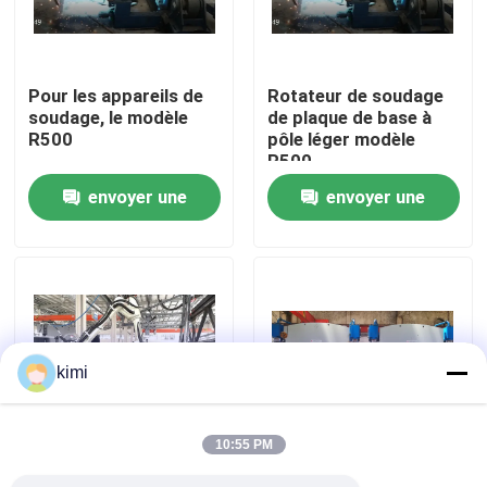
Visite de l'usine
Pour les appareils de
Rotateur de soudage
soudage, le modèle
de plaque de base à
Contrôle de qualité
R500
pôle léger modèle
R500
envoyer une
envoyer une
Nous contacter
demande
demande
Nouvelles
Cas
kimi
Demander un devis
10:55 PM
frein de presse hydraulique de commande numérique p
Machine de soudage
Machine à plier les