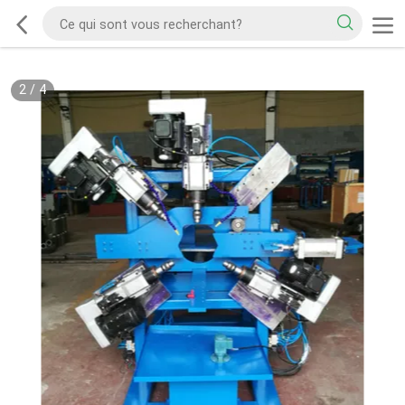
2
/
4