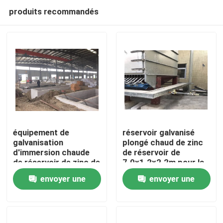
produits recommandés
équipement de
réservoir galvanisé
galvanisation
plongé chaud de zinc
d'immersion chaude
de réservoir de
Accueil
de réservoir de zinc de
7.0x1.2x2.2m pour la
7.0x1.2x2.2m avec le
ligne continue de
envoyer une
envoyer une
système de protection
galvanisation
Produits
de l'environnement
demande
demande
À propos de nous