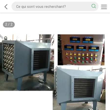
2
/
2