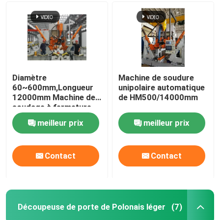
Frein tandem de presse de commande numérique par o
Machine de Polonais léger
Diamètre
Machine de soudure
60~600mm,Longueur
unipolaire automatique
Machine de Fermer-Soudure de Polonais léger
12000mm Machine de
de HM500/14000mm
soudage à fermeture
de pôle léger CNC
Découpeuse de porte de Polonais léger
meilleur prix
meilleur prix
Highmast et machine unipolaire de soudure continue
Contact
Contact
couper à la machine à longueur
Découpeuse de porte de Polonais léger
(7)
Découpeuse de chandelle