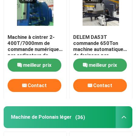
Machine à cintrer 2-
DELEM DA53T
400T/7000mm de
commande 650Ton
commande numérique
machine automatique
par ordinateur de
de freinage par
presse de plat
pressage en tandem
meilleur prix
meilleur prix
résistant tandem
CNC
hydraulique de frein
Contact
Contact
Accueil
Produits
Machine de Polonais léger
(36)
À propos de nous