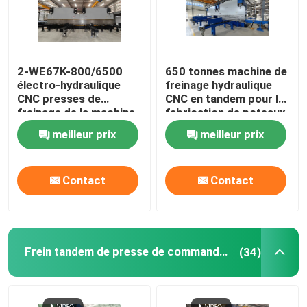
2-WE67K-800/6500
650 tonnes machine de
électro-hydraulique
freinage hydraulique
CNC presses de
CNC en tandem pour la
freinage de la machine
fabrication de poteaux
de pliage
légers et de mâts hauts
meilleur prix
meilleur prix
Contact
Contact
Frein tandem de presse de commande numérique par ordinateur
(34)