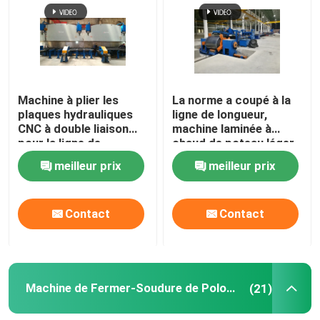
Visite de l'usine
Contrôle de qualité
Machine à plier les
La norme a coupé à la
plaques hydrauliques
ligne de longueur,
CNC à double liaison
machine laminée à
Nous contacter
pour la ligne de
chaud de poteau léger
production de poteaux
d'acier doux pour 6m
meilleur prix
meilleur prix
lumineux
8m 14m
Nouvelles
Contact
Contact
Cas
Demander un devis
Machine de Fermer-Soudure de Polonais léger
(21)
frein de presse hydraulique de commande numérique p