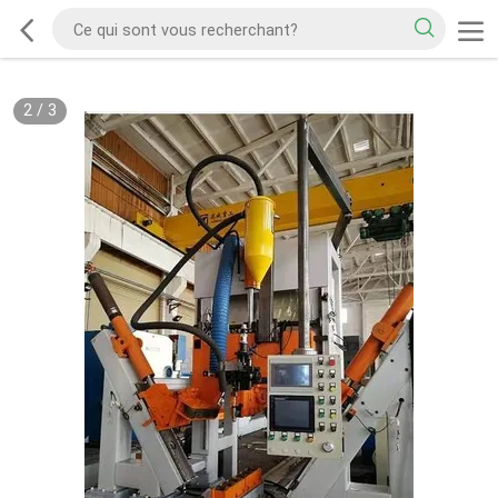
2
/
3