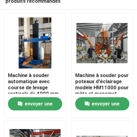
produits recommandés
Machine à souder
Machine à souder pour
automatique avec
poteaux d'éclairage
course de levage
modèle HM11000 pour
verticale de 4000 mm
mâts et monomat
Accueil
et diamètre applicable
envoyer une
envoyer une
de 700-4000 mm pour
le soudage de gros
Produits
demande
demande
tuyaux d'eau
À propos de nous