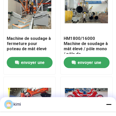
Visite de l'usine
Contrôle de qualité
Machine de soudage à
HM1800/16000
fermeture pour
Machine de soudage à
Nous contacter
poteau de mât élevé
mât élevé / pôle mono
/ pôle de
communication
envoyer une
envoyer une
Nouvelles
demande
demande
Cas
Demander un devis
kimi
frein de presse hydraulique de commande numérique p