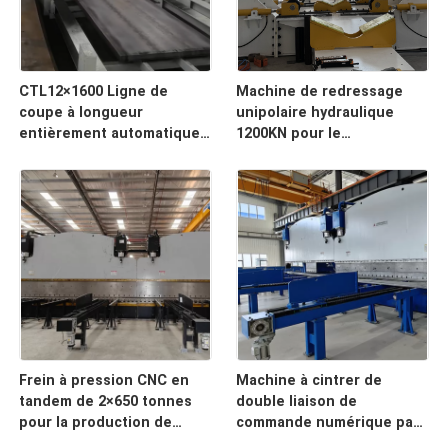
CTL12×1600 Ligne de
Machine de redressage
coupe à longueur
unipolaire hydraulique
entièrement automatique
1200KN pour le
pour bobines en acier de
remodelage d'épissure de
1600 mm de large avec une
redressage de Polonais 5G
capacité de 30 tonnes
Frein à pression CNC en
Machine à cintrer de
tandem de 2×650 tonnes
double liaison de
pour la production de
commande numérique par
poteaux légers coniques
ordinateur pour le poteau