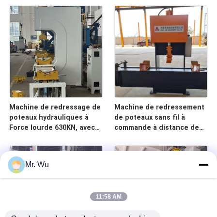
et octogonaux
octogonal conique de
réverbère de 14m
Machine de redressage de
Machine de redressement
poteaux hydrauliques à
de poteaux sans fil à
Force lourde 630KN, avec
commande à distance de
longueur de traitement de
30 tonnes 3M pour
4000mm et télécommande
poteaux de lampadaires
sans fil
Mr. Wu
11:58 AM