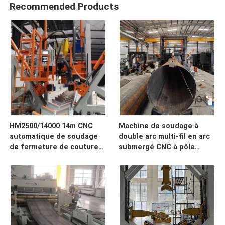
Recommended Products
HM2500/14000 14m CNC
Machine de soudage à
automatique de soudage
double arc multi-fil en arc
de fermeture de couture
submergé CNC à pôle
de pôle lumineux Max
fermé pour 14 m de
2500mm de diamètre
diamètre 1,9 m de pôle
d'acier