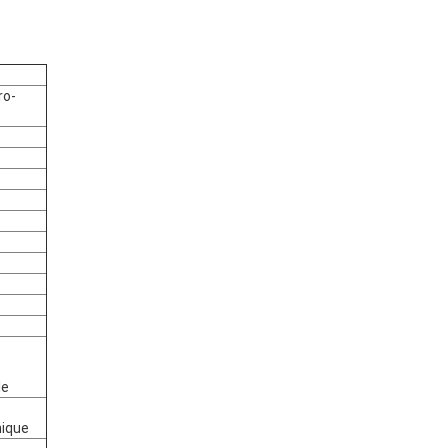
ro-
le
ique