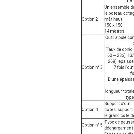
L =
Un ensemble de
le poteau octag
Option 2
mât haut
150 x 150
14 mètres
Outil à pôle co
Taux de conic
60 ~ 236), 13
268), épaisse
Option n° 3
7 fois l'ou
f
D'une épaiss
longueur total
type
Support d'outil
Option 4
côtés, support d
le grand côté de
Type de pouss
Option n° 5
déchargement la