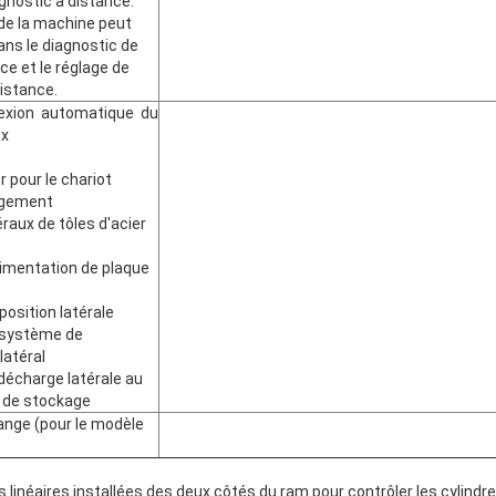
gnostic à distance.
 de la machine peut
dans le diagnostic de
ce et le réglage de
istance.
exion automatique du
ux
r pour le chariot
rgement
éraux de tôles d'acier
limentation de plaque
 position latérale
u système de
atéral
décharge latérale au
t de stockage
ange (pour le modèle
s linéaires installées des deux côtés du ram pour contrôler les cylindre