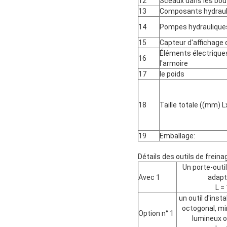
12
Sceaux dans les bout
13
Composants hydraul
14
Pompes hydraulique
15
Capteur d'affichage d
Éléments électrique
16
l'armoire
17
le poids
18
Taille totale ((mm) 
19
Emballage:
Détails des outils de freina
Un porte-outi
Avec 1
adapt
L =
un outil d'insta
octogonal, mi
Option n° 1
lumineux o