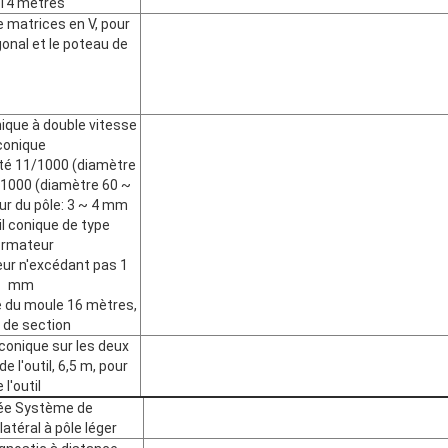
 14 mètres
 matrices en V, pour
onal et le poteau de
nique à double vitesse
conique
ité 11/1000 (diamètre
/1000 (diamètre 60 ~
ur du pôle: 3 ~ 4 mm
til conique de type
ormateur
eur n'excédant pas 1
mm
e du moule 16 mètres,
 de section
 conique sur les deux
e l'outil, 6,5 m, pour
 l'outil
ée Système de
téral à pôle léger