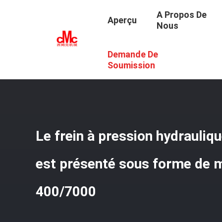
A Propos De
Aperçu
Nous
Demande De
Aperçu
/
Produits
/
Frein Tandem De Presse De Command
400/7000
Soumission
Le frein à pression hydrauli
est présenté sous forme de 
400/7000