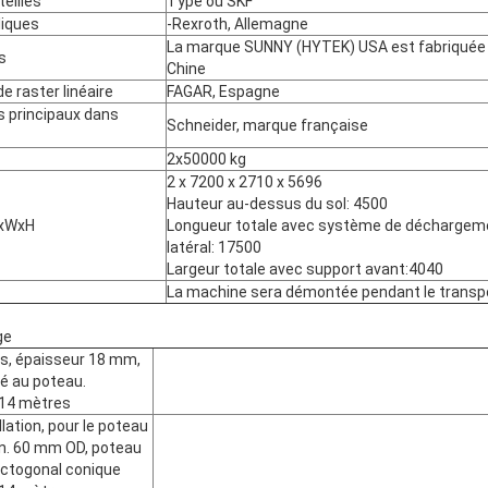
eilles
Type ou SKF
iques
-Rexroth, Allemagne
La marque SUNNY (HYTEK) USA est fabriquée
s
Chine
e raster linéaire
FAGAR, Espagne
s principaux dans
Schneider, marque française
2x50000 kg
2 x 7200 x 2710 x 5696
Hauteur au-dessus du sol: 4500
LxWxH
Longueur totale avec système de déchargem
latéral: 17500
Largeur totale avec support avant:4040
La machine sera démontée pendant le transpo
ge
ls, épaisseur 18 mm,
é au poteau.
 14 mètres
llation, pour le poteau
n. 60 mm OD, poteau
ctogonal conique