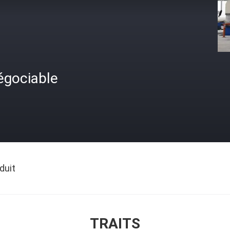
égociable
duit
TRAITS