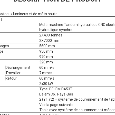
e poteaux lumineux et de mâts hauts
es
Multi-machine Tandem hydraulique CNC élect
hydraulique synchro
2X400 tonnes
2X7000 mm
images
5600 mm
ge
950 mm
970 mm
320 mm
Déchargement
60 mm/s
Travailler
7 mm/s
Retour
60 mm/s
2x30 kW
Type: DELEM DA53T
Delem Co., Pays-Bas
2 (Y1,Y2) + système de couronnement de tab
Voir la page suivante
Table avec système de couronnement mécan