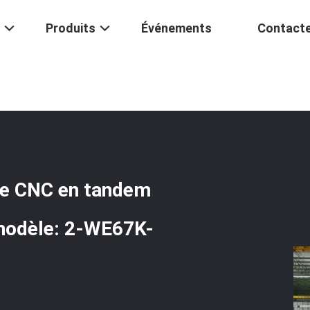
Produits
Événements
Contact
e Numérique Par Ordinateur
/
Le Frein À Pression Hydraulique CNC
que CNC en tandem
modèle: 2-WE67K-