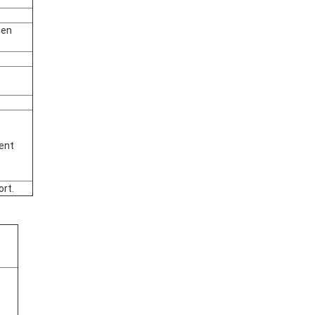
 en
ent
rt.