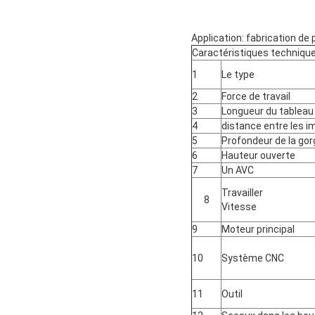
Application: fabrication d
Caractéristiques techniqu
1
Le type
2
Force de travail
3
Longueur du tableau
4
distance entre les 
5
Profondeur de la gor
6
Hauteur ouverte
7
Un AVC
Travailler
8
Vitesse
9
Moteur principal
10
Système CNC
11
Outil