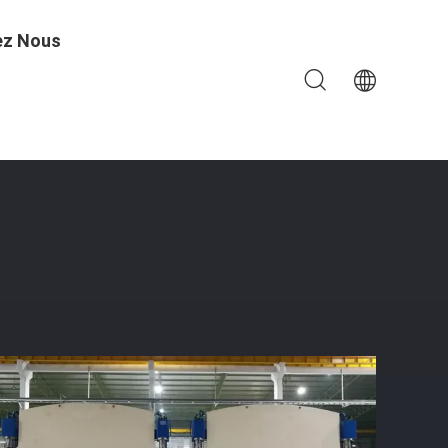
ez Nous
 En Tandem Est Présenté Sous Forme De Modèle: 2-WE67K-