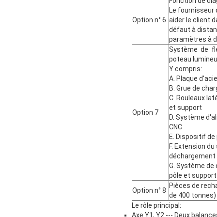
Fonction de dia
Le fournisseur
Option n° 6
aider le client 
défaut à distan
paramètres à d
Système de fl
poteau lumine
Y compris:
A. Plaque d'acie
B. Grue de cha
C. Rouleaux lat
et support
Option 7
D. Système d'a
CNC
E. Dispositif de
F. Extension d
déchargement l
G. Système de 
pôle et suppor
Pièces de rech
Option n° 8
de 400 tonnes)
Le rôle principal:
Axe Y1, Y2 --- Deux balance