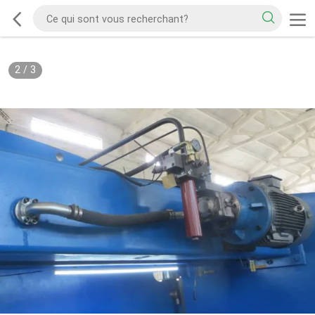
2
/
3