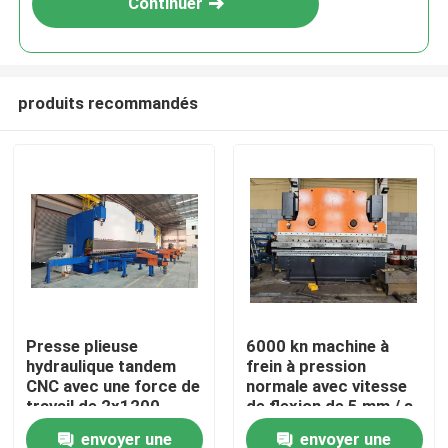
Continuer
produits recommandés
Accueil
Presse plieuse
6000 kn machine à
hydraulique tandem
frein à pression
Produits
CNC avec une force de
normale avec vitesse
travail de 2x1200
de flexion de 5 mm / s
tonnes et une longueur
et longueur de plaque
envoyer une
envoyer une
À propos de nous
de table de 2x6250
2200-7000 mm