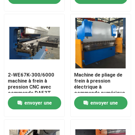
mm pour une longue
demande
demande
durée de vie
Visite de l'usine
Contrôle de qualité
Nous contacter
Nouvelles
2-WE67K-300/6000
Machine de pliage de
machine à frein à
frein à pression
pression CNC avec
électrique à
commande DA53T
commande numérique
Cas
avancée 3260 mm x
envoyer une
envoyer une
1500 mm
Demander un devis
demande
demande
frein de presse hydraulique de commande numérique p