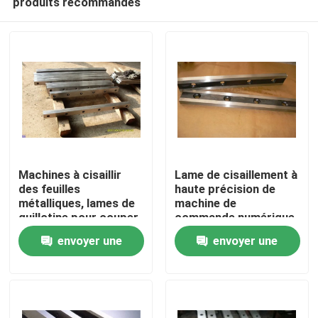
produits recommandés
Machines à cisaillir
Lame de cisaillement à
des feuilles
haute précision de
métalliques, lames de
machine de
guillotine pour couper
commande numérique
Accueil
par ordinateur pour
envoyer une
envoyer une
l'acier
inoxydable/Cr12MoV
Produits
demande
demande
À propos de nous