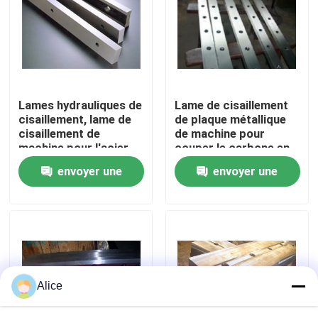
Visite de l'usine
Contrôle de qualité
Lames hydrauliques de
Lame de cisaillement
cisaillement, lame de
de plaque métallique
Nous contacter
cisaillement de
de machine pour
machine pour l'acier
couper le carbone en
doux T8, T10
acier H13/9CrSi
envoyer une
envoyer une
Nouvelles
demande
demande
Cas
Demander un devis
Alice
frein de presse hydraulique de commande numérique p