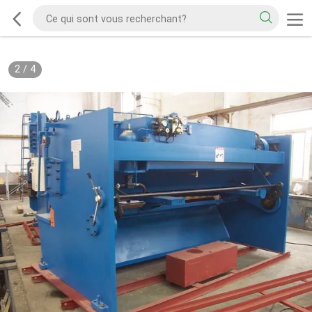
2
/
4