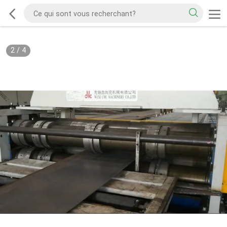
2
/
4