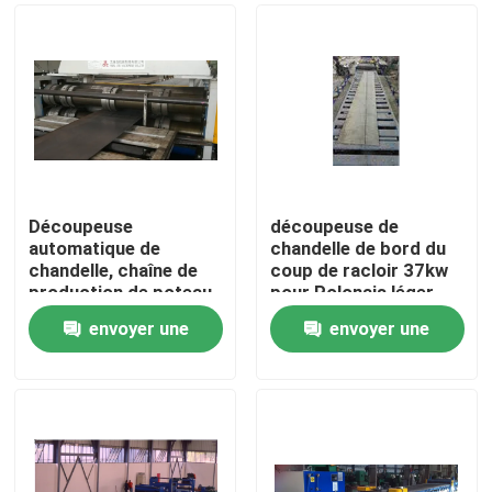
Découpeuse
découpeuse de
automatique de
chandelle de bord du
chandelle, chaîne de
coup de racloir 37kw
production de poteau
pour Polonais léger
de réverbère de
envoyer une
envoyer une
12000mm
Accueil
demande
demande
Produits
À propos de nous