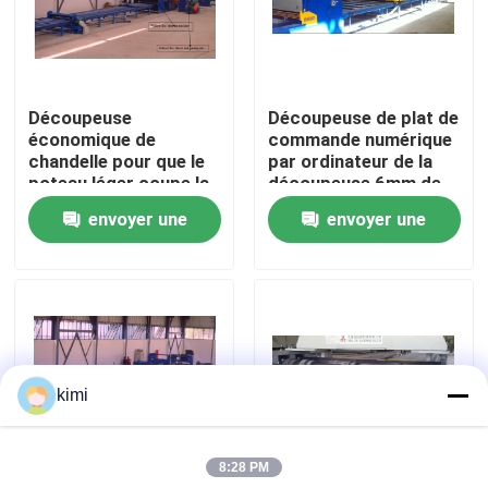
Visite de l'usine
Découpeuse
Découpeuse de plat de
Contrôle de qualité
économique de
commande numérique
chandelle pour que le
par ordinateur de la
poteau léger coupe la
découpeuse 6mm de
Nous contacter
bobine en acier en
chandelle de courrier
envoyer une
envoyer une
feuille
de lampe
demande
demande
Nouvelles
Cas
kimi
Demander un devis
8:28 PM
frein de presse hydraulique de commande numérique p