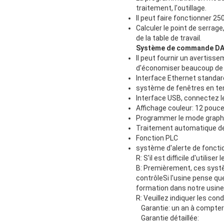
traitement, l'outillage.
Il peut faire fonctionner 2
Calculer le point de serrage
de la table de travail.
Système de commande DA
Il peut fournir un avertis
d'économiser beaucoup de t
Interface Ethernet standar
système de fenêtres en tem
Interface USB, connectez le
Affichage couleur: 12 pouc
Programmer le mode graph
Traitement automatique de
Fonction PLC
système d'alerte de fonct
R: S'il est difficile d'util
B: Premièrement, ces systèm
contrôleSi l'usine pense que
formation dans notre usine
R: Veuillez indiquer les con
Garantie: un an à compter
Garantie détaillée: