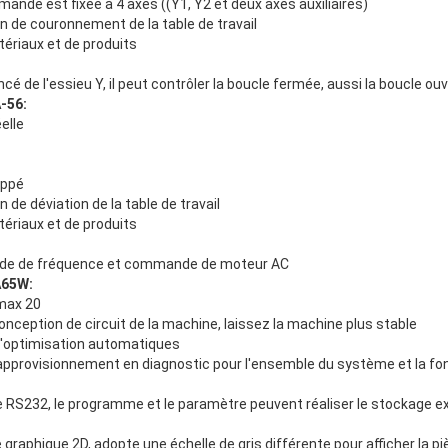
nde est fixée à 4 axes ((Y1, Y2 et deux axes auxiliaires)
n de couronnement de la table de travail
tériaux et de produits
é de l'essieu Y, il peut contrôler la boucle fermée, aussi la boucle ou
-56:
elle
oppé
de déviation de la table de travail
tériaux et de produits
 de fréquence et commande de moteur AC
A65W:
 max 20
conception de circuit de la machine, laissez la machine plus stable
 l'optimisation automatiques
'approvisionnement en diagnostic pour l'ensemble du système et la f
ace RS232, le programme et le paramètre peuvent réaliser le stockage 
aphique 2D, adopte une échelle de gris différente pour afficher la piè