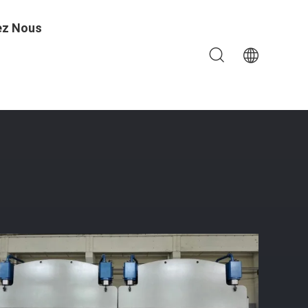
ez Nous
Hydraulique CNC À Haute Rigidité Avec Contrôleur DA56 Ou