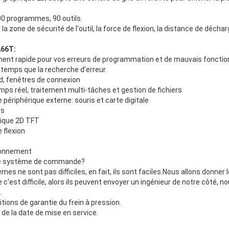
500 programmes, 90 outils.
, la zone de sécurité de l'outil, la force de flexion, la distance de dé
66T:
sement rapide pour vos erreurs de programmation et de mauvais foncti
emps que la recherche d'erreur.
d, fenêtres de connexion
ps réel, traitement multi-tâches et gestion de fichiers
 périphérique externe: souris et carte digitale
es
ique 2D TFT
 flexion
ionnement
iser le système de commande?
es ne sont pas difficiles, en fait, ils sont faciles.Nous allons donne
 c'est difficile, alors ils peuvent envoyer un ingénieur de notre côté, 
.
ditions de garantie du frein à pression.
 de la date de mise en service.