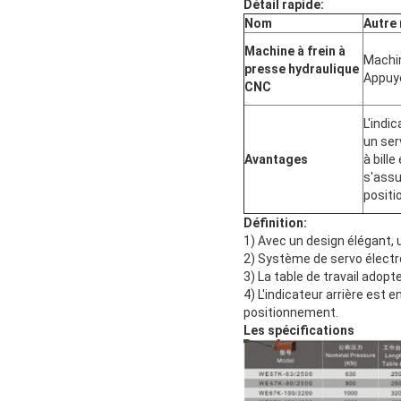
Détail rapide:
Nom
Autre
Machine à frein à
Machin
presse hydraulique
Appuye
CNC
L'indi
un ser
Avantages
à bille
s'assu
posit
Définition:
1) Avec un design élégant, 
2) Système de servo électr
3) La table de travail adop
4) L'indicateur arrière est e
positionnement.
Les spécifications