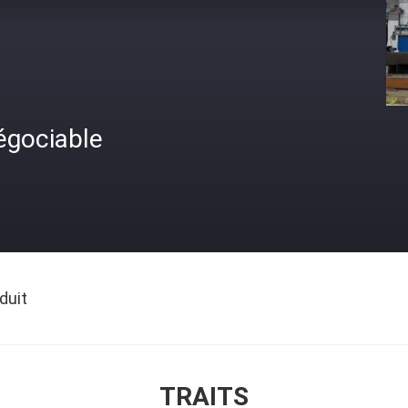
égociable
duit
TRAITS