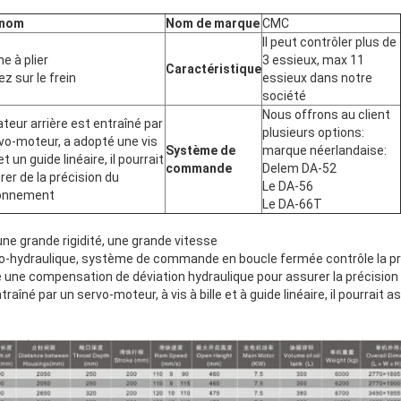
 nom
Nom de marque
CMC
Il peut contrôler plus de
e à plier
3 essieux, max 11
Caractéristique
z sur le frein
essieux dans notre
société
Nous offrons au client
cateur arrière est entraîné par
plusieurs options:
vo-moteur, a adopté une vis
Système de
marque néerlandaise:
 et un guide linéaire, il pourrait
commande
Delem DA-52
rer de la précision du
Le DA-56
ionnement
Le DA-66T
une grande rigidité, une grande vitesse
o-hydraulique, système de commande en boucle fermée contrôle la pr
te une compensation de déviation hydraulique pour assurer la précision 
ntraîné par un servo-moteur, à vis à bille et à guide linéaire, il pourrait a