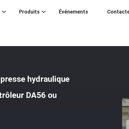
Produits
Événements
Contact
e Numérique Par Ordinateur
/
Machine De Pliage De Freins À Presse 
 presse hydraulique
ntrôleur DA56 ou