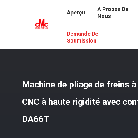
A Propos De
Aperçu
Nous
Demande De
Aperçu
/
Produits
/
Frein Tandem De Presse De Command
DA66T
Soumission
Machine de pliage de freins à
CNC à haute rigidité avec co
DA66T