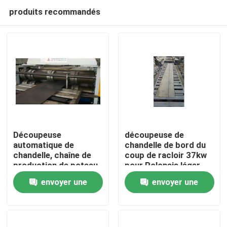
produits recommandés
Découpeuse
découpeuse de
automatique de
chandelle de bord du
chandelle, chaîne de
coup de racloir 37kw
Accueil
production de poteau
pour Polonais léger
de réverbère de
envoyer une
envoyer une
12000mm
Produits
demande
demande
À propos de nous