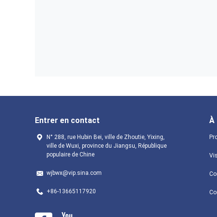
Entrer en contact
À
N° 288, rue Hubin Bei, ville de Zhoutie, Yixing,
Pro
ville de Wuxi, province du Jiangsu, République
populaire de Chine
Vis
wjbwx@vip.sina.com
Con
+86-13665117920
Co