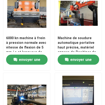
6000 kn machine à frein
Machine de soudure
à pression normale avec
automatique portative
vitesse de flexion de 5
haut précise, matériel
mm / s et longueur de
annexe de Positiner de
plaque 2200-7000 mm
soudure
envoyer une
envoyer une
demande
demande