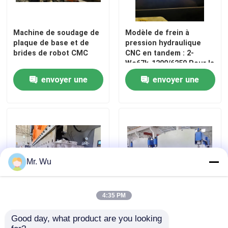
Machine de soudage de
Modèle de frein à
plaque de base et de
pression hydraulique
brides de robot CMC
CNC en tandem : 2-
We67k-1200/6250 Pour la
fabrication de
envoyer une
envoyer une
monopoles, de tubes de
transmission et de mâts
demande
demande
hauts
Mr. Wu
4:35 PM
Machine à frein à
La force de freinage
Good day, what product are you looking 
pression CNC pour la
sous pression